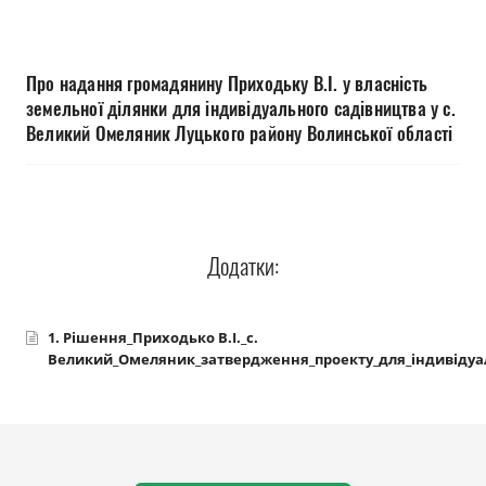
Прозорість влади
Документи
Про надання громадянину Приходьку В.І. у власність
земельної ділянки для індивідуального садівництва у с.
Великий Омеляник Луцького району Волинської області
Додатки:
1. Рішення_Приходько В.І._с.
Великий_Омеляник_затвердження_проекту_для_індивідуа