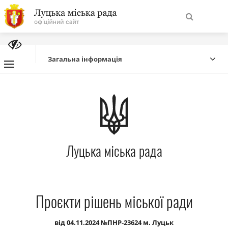
На
Знайти
головну
Загальна інформація
Навігація
Про місто
сайту
Міська влада
Луцька міська рада
Міська рада
Бюджет
Проєкти рішень міської ради
Публічна інформація
від 04.11.2024 №ПНР-23624 м. Луцьк