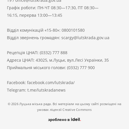
19
/
office@lutskrada.gov.ua
Графік роботи: ПН-ЧТ 08:30—17:30, ПТ 08:30—
16:15, перерва 13:00—13:45
Відділ комунікацій «15-80»:
0800101580
Відділ звернень громадян:
scargy@lutskrada.gov.ua
Рецепція ЦНАП:
(0332) 777 888
Адреса ЦНАП: 43025, м.Луцьк, вул.Лесі Українки, 35
Приймальня міського голови:
(0332) 777 900
Facebook:
facebook.com/lutskrada/
Telegram:
t.me/lutskradanews
© 2026 Луцька міська рада. Всі матеріали на цьому сайті розміщені на
умовах ліцензії Creative Commons
зроблено в