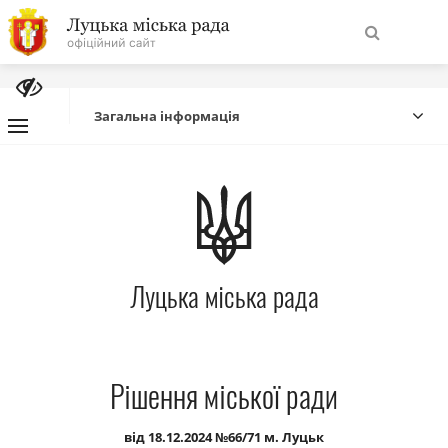
На
Знайти
головну
Загальна інформація
Навігація
Про місто
сайту
Міська влада
Луцька міська рада
Міська рада
Бюджет
Рішення міської ради
Публічна інформація
від 18.12.2024 №66/71 м. Луцьк