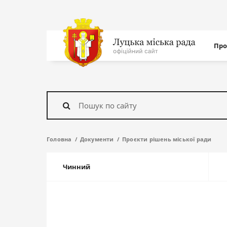
Нав
Про
с
На
головну
Знайти
Головна
Документи
Проєкти рішень міської ради
Чинний