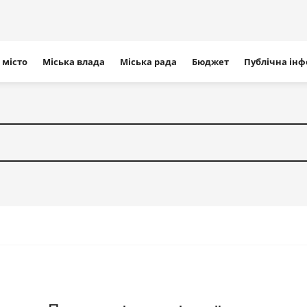
ігація
 місто
Міська влада
Міська рада
Бюджет
Публічна ін
айту