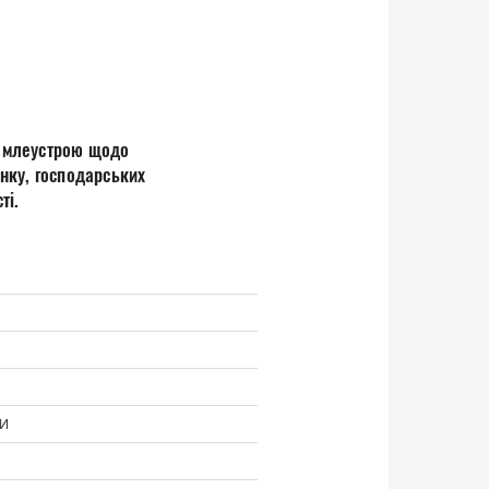
землеустрою щодо
нку, господарських
ті.
МИ