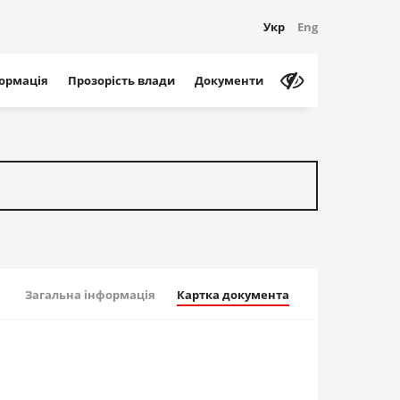
Укр
Eng
формація
Прозорість влади
Документи
Загальна інформація
Картка документа