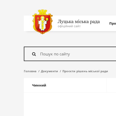
Нав
Про
с
На
головну
Знайти
Головна
Документи
Проєкти рішень міської ради
Чинний