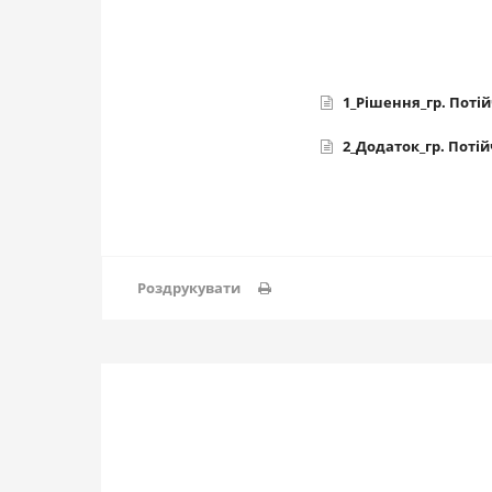
1_Рішення_гр. Потій
2_Додаток_гр. Потій
Роздрукувати