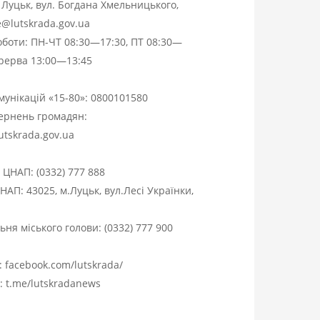
. Луцьк, вул. Богдана Хмельницького,
ce@lutskrada.gov.ua
оботи: ПН-ЧТ 08:30—17:30, ПТ 08:30—
ерерва 13:00—13:45
омунікацій «15-80»:
0800101580
вернень громадян:
utskrada.gov.ua
я ЦНАП:
(0332) 777 888
НАП: 43025, м.Луцьк, вул.Лесі Українки,
ня міського голови:
(0332) 777 900
:
facebook.com/lutskrada/
m:
t.me/lutskradanews