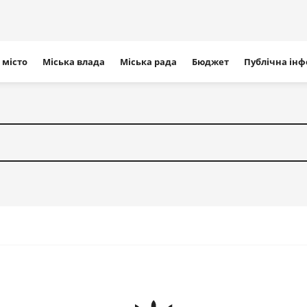
ігація
 місто
Міська влада
Міська рада
Бюджет
Публічна ін
айту