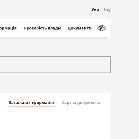
Укр
Eng
формація
Прозорість влади
Документи
Загальна інформація
Картка документа