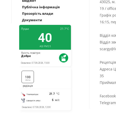
Бюджет
43025, м
Публічна інформація
19
/
offi
Прозорість влади
Графік р
Документи
16:15, п
Відділ к
Відділ з
scargy@l
Рецепці
Адреса Ц
35
Приймаль
Facebook
Telegra