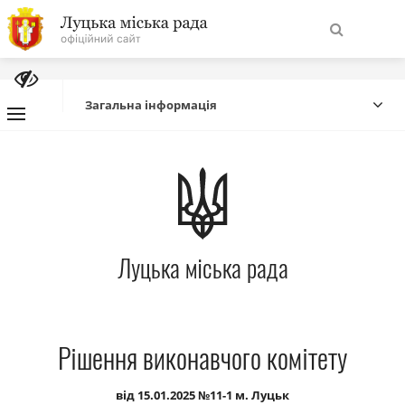
На
Знайти
головну
Загальна інформація
Навігація
Про місто
сайту
Міська влада
Луцька міська рада
Міська рада
Бюджет
Рішення виконавчого комітету
Публічна інформація
від 15.01.2025 №11-1 м. Луцьк