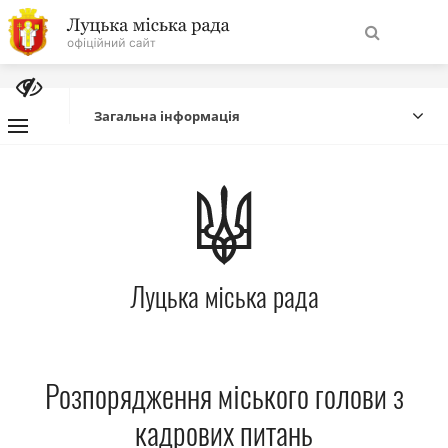
На
Знайти
головну
Загальна інформація
Навігація
Про місто
сайту
Міська влада
Луцька міська рада
Міська рада
Бюджет
Розпорядження міського голови з
Публічна інформація
кадрових питань