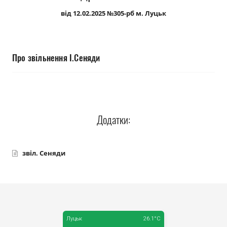
Прозорість влади
від 12.02.2025 №305-рб м. Луцьк
Документи
Про звільнення І.Сеняди
Додатки:
звіл. Сеняди