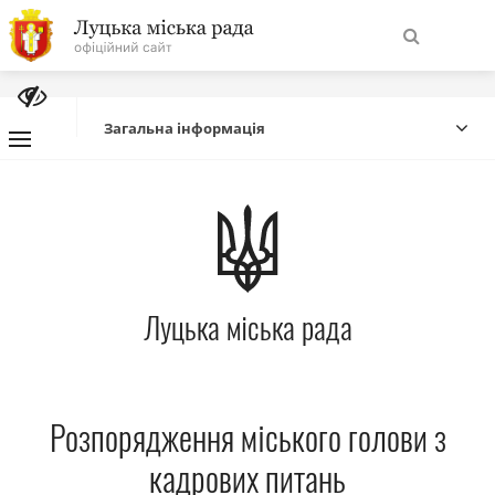
На
Знайти
головну
Загальна інформація
Навігація
Про місто
сайту
Міська влада
Луцька міська рада
Міська рада
Бюджет
Розпорядження міського голови з
Публічна інформація
кадрових питань