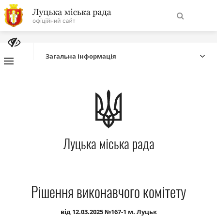
На
Знайти
головну
Загальна інформація
Навігація
Про місто
сайту
Міська влада
Луцька міська рада
Міська рада
Бюджет
Рішення виконавчого комітету
Публічна інформація
від 12.03.2025 №167-1 м. Луцьк