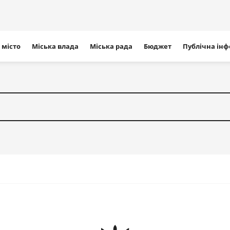
ігація
 місто
Міська влада
Міська рада
Бюджет
Публічна ін
айту