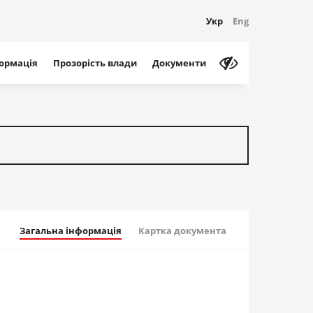
Укр
Eng
формація
Прозорість влади
Документи
Загальна інформація
Картка документа