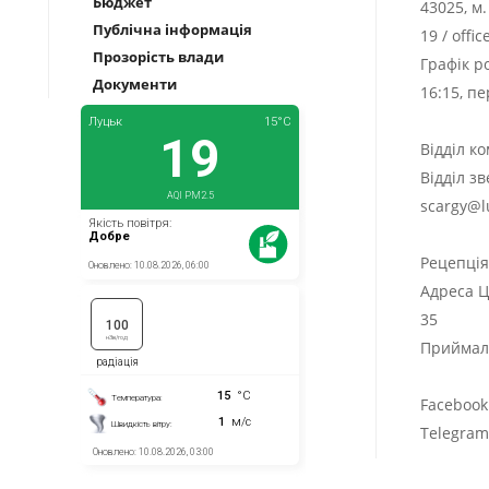
Бюджет
43025, м
Публічна інформація
19
/
offi
Прозорість влади
Графік р
Документи
16:15, п
Відділ к
Відділ з
scargy@l
Рецепці
Адреса Ц
35
Приймаль
Facebook
Telegra