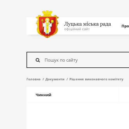
Нав
Про
с
На
головну
Знайти
Головна
Документи
Рішення виконавчого комітету
Чинний