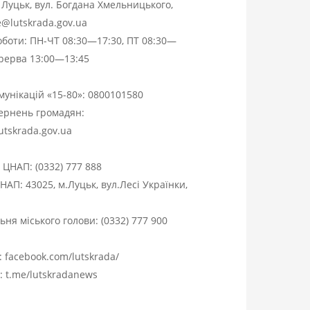
. Луцьк, вул. Богдана Хмельницького,
ce@lutskrada.gov.ua
оботи: ПН-ЧТ 08:30—17:30, ПТ 08:30—
ерерва 13:00—13:45
омунікацій «15-80»:
0800101580
вернень громадян:
utskrada.gov.ua
я ЦНАП:
(0332) 777 888
НАП: 43025, м.Луцьк, вул.Лесі Українки,
ня міського голови:
(0332) 777 900
:
facebook.com/lutskrada/
m:
t.me/lutskradanews