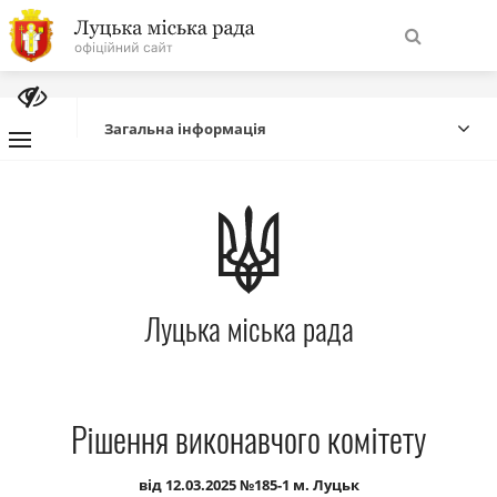
На
Знайти
головну
Загальна інформація
Навігація
Про місто
сайту
Міська влада
Луцька міська рада
Міська рада
Бюджет
Рішення виконавчого комітету
Публічна інформація
від 12.03.2025 №185-1 м. Луцьк