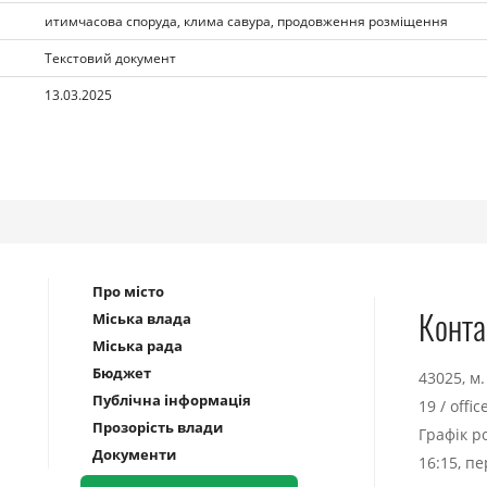
итимчасова споруда, клима савура, продовження розміщення
Текстовий документ
13.03.2025
Про місто
Конта
Міська влада
Міська рада
Бюджет
43025, м
Публічна інформація
19
/
offi
Прозорість влади
Графік р
Документи
16:15, п