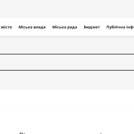
ігація
 місто
Міська влада
Міська рада
Бюджет
Публічна ін
айту