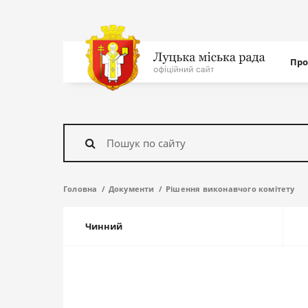
Нав
Про
с
На
головну
Знайти
Головна
Документи
Рішення виконавчого комітету
Чинний