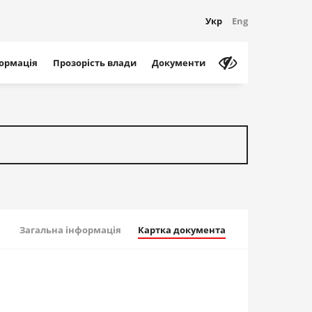
Укр
Eng
формація
Прозорість влади
Документи
Загальна інформація
Картка документа