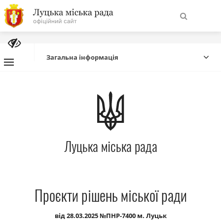
На
Знайти
головну
Загальна інформація
Навігація
Про місто
сайту
Міська влада
Луцька міська рада
Міська рада
Бюджет
Проєкти рішень міської ради
Публічна інформація
від 28.03.2025 №ПНР-7400 м. Луцьк