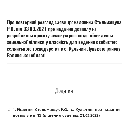
Прозорість влади
Документи
Про повторний розгляд заяви громадянина Стельмащука
Р.О. від 03.09.2021 про надання дозволу на
розроблення проєкту землеустрою щодо відведення
земельної ділянки у власність для ведення особистого
селянського господарства в с. Кульчин Луцького району
Волинської області
Додатки:
1. Рішення_Стельмащук Р.О.,_с._Кульчин,_про_надання_
дозволу_на_ПЗ_(рішення_суду_від_21.03.2022)