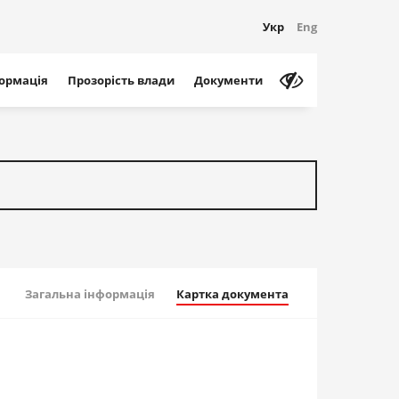
Укр
Eng
формація
Прозорість влади
Документи
Загальна інформація
Картка документа