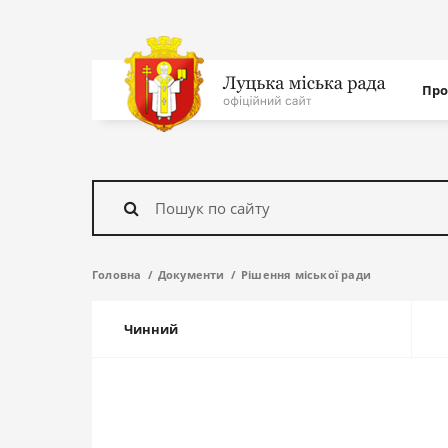
Нав
Про
с
На
головну
Знайти
Головна
Документи
Рішення міської ради
Чинний