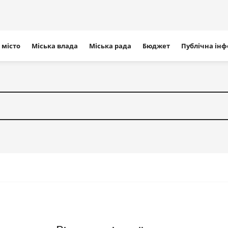
ігація
 місто
Міська влада
Міська рада
Бюджет
Публічна ін
айту