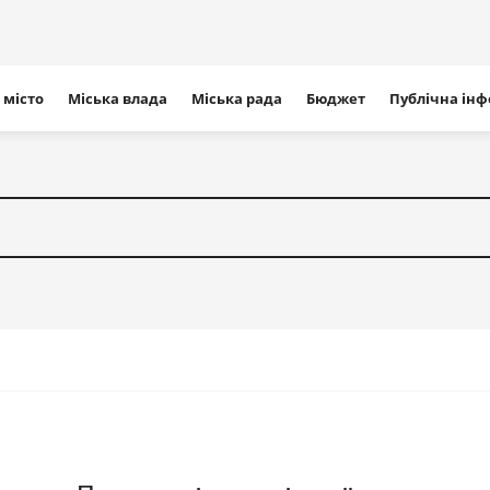
ігація
 місто
Міська влада
Міська рада
Бюджет
Публічна ін
айту