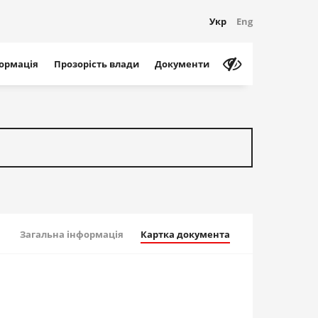
Укр
Eng
формація
Прозорість влади
Документи
Загальна інформація
Картка документа