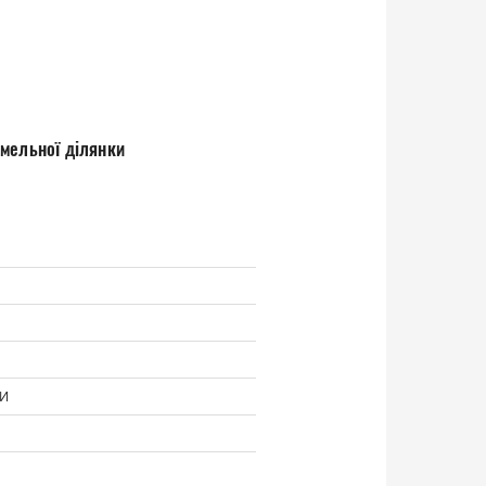
емельної ділянки
МИ