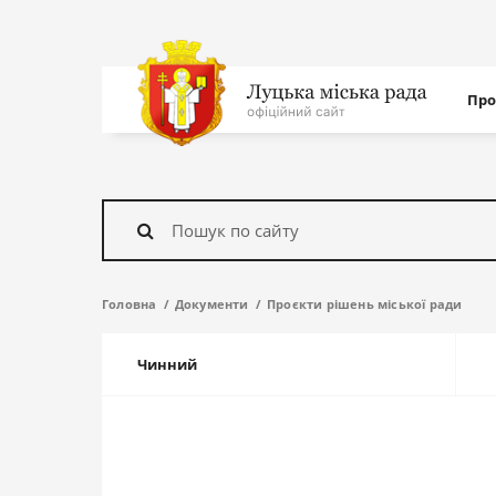
Нав
Про
с
На
головну
Знайти
Головна
Документи
Проєкти рішень міської ради
Чинний