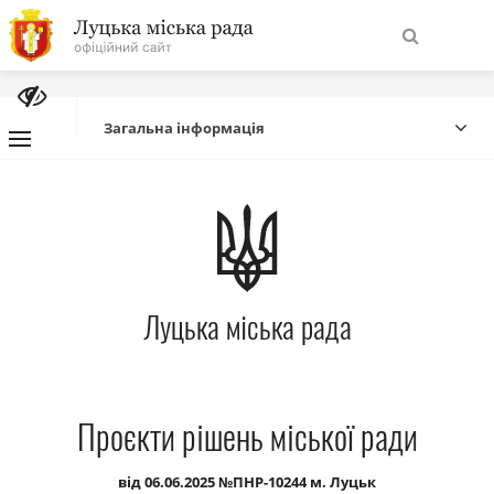
На
Знайти
головну
Загальна інформація
Навігація
Про місто
сайту
Міська влада
Луцька міська рада
Міська рада
Бюджет
Проєкти рішень міської ради
Публічна інформація
від 06.06.2025 №ПНР-10244 м. Луцьк