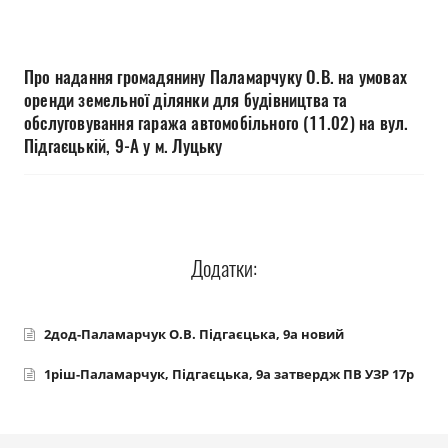
Прозорість влади
Документи
Про надання громадянину Паламарчуку О.В. на умовах
оренди земельної ділянки для будівництва та
обслуговування гаража автомобільного (11.02) на вул.
Підгаєцькій, 9-А у м. Луцьку
Додатки:
2дод-Паламарчук О.В. Підгаєцька, 9а новий
1ріш-Паламарчук, Підгаєцька, 9а затвердж ПВ УЗР 17р