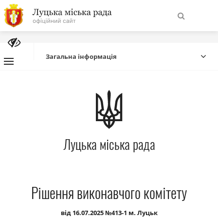
На
Знайти
головну
Загальна інформація
Навігація
Про місто
сайту
Міська влада
Луцька міська рада
Міська рада
Бюджет
Рішення виконавчого комітету
Публічна інформація
від 16.07.2025 №413-1 м. Луцьк