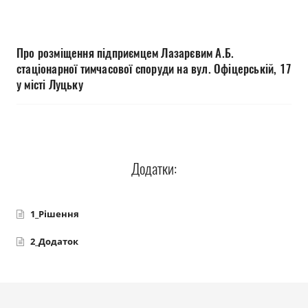
Прозорість влади
Документи
Про розміщення підприємцем Лазарєвим А.Б.
стаціонарної тимчасової споруди на вул. Офіцерській, 17
у місті Луцьку
Додатки:
1_Рішення
2_Додаток