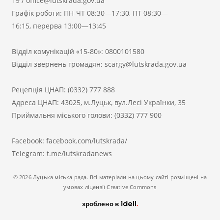
19
/
office@lutskrada.gov.ua
Графік роботи: ПН-ЧТ 08:30—17:30, ПТ 08:30—
16:15, перерва 13:00—13:45
Відділ комунікацій «15-80»:
0800101580
Відділ звернень громадян:
scargy@lutskrada.gov.ua
Рецепція ЦНАП:
(0332) 777 888
Адреса ЦНАП: 43025, м.Луцьк, вул.Лесі Українки, 35
Приймальня міського голови:
(0332) 777 900
Facebook:
facebook.com/lutskrada/
Telegram:
t.me/lutskradanews
© 2026 Луцька міська рада. Всі матеріали на цьому сайті розміщені на
умовах ліцензії Creative Commons
зроблено в