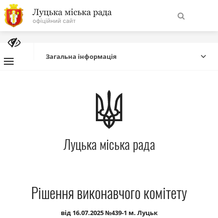
На
Знайти
головну
Загальна інформація
Навігація
Про місто
сайту
Міська влада
Луцька міська рада
Міська рада
Бюджет
Рішення виконавчого комітету
Публічна інформація
від 16.07.2025 №439-1 м. Луцьк