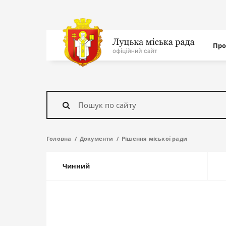
Нав
Про
с
На
головну
Знайти
Головна
Документи
Рішення міської ради
Чинний