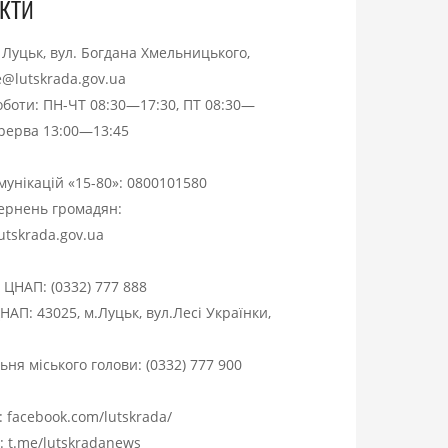
кти
. Луцьк, вул. Богдана Хмельницького,
ce@lutskrada.gov.ua
оботи: ПН-ЧТ 08:30—17:30, ПТ 08:30—
ерерва 13:00—13:45
омунікацій «15-80»:
0800101580
вернень громадян:
utskrada.gov.ua
я ЦНАП:
(0332) 777 888
НАП: 43025, м.Луцьк, вул.Лесі Українки,
ня міського голови:
(0332) 777 900
:
facebook.com/lutskrada/
m:
t.me/lutskradanews