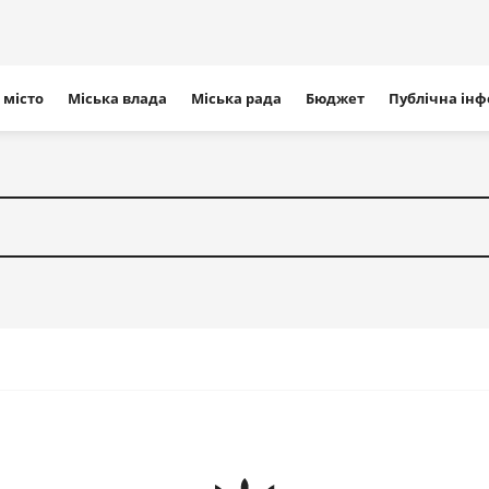
ігація
 місто
Міська влада
Міська рада
Бюджет
Публічна ін
айту