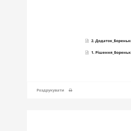
2. Додаток_Бореньк
1. Рішення_Боренько
Роздрукувати