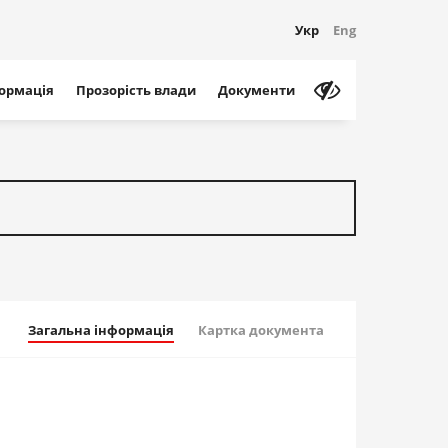
Укр
Eng
формація
Прозорість влади
Документи
Загальна інформація
Картка документа