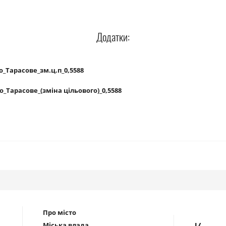
Додатки:
о_Тарасове_зм.ц.п_0,5588
_Тарасове_(зміна цільового)_0,5588
Про місто
Міська влада