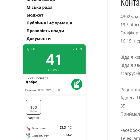
Конта
Міська рада
Бюджет
43025, м
Публічна інформація
19
/
offi
Прозорість влади
Графік р
Документи
16:15, п
Відділ к
Відділ з
scargy@l
Рецепці
Адреса Ц
35
Приймаль
Facebook
Telegra