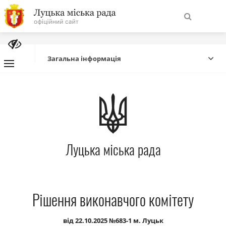
На
Знайти
головну
Загальна інформація
Навігація
Про місто
сайту
Міська влада
Луцька міська рада
Міська рада
Бюджет
Рішення виконавчого комітету
Публічна інформація
від 22.10.2025 №683-1 м. Луцьк