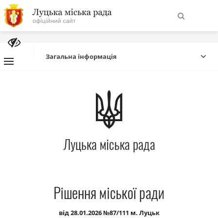
На
Знайти
головну
Загальна інформація
Навігація
Про місто
сайту
Міська влада
Луцька міська рада
Міська рада
Бюджет
Рішення міської ради
Публічна інформація
від 28.01.2026 №87/111 м. Луцьк