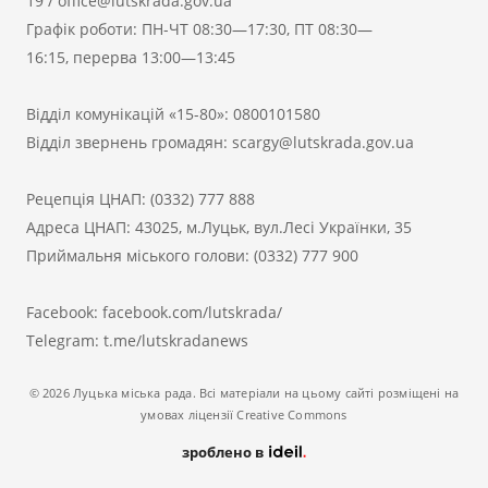
19
/
office@lutskrada.gov.ua
Графік роботи: ПН-ЧТ 08:30—17:30, ПТ 08:30—
16:15, перерва 13:00—13:45
Відділ комунікацій «15-80»:
0800101580
Відділ звернень громадян:
scargy@lutskrada.gov.ua
Рецепція ЦНАП:
(0332) 777 888
Адреса ЦНАП: 43025, м.Луцьк, вул.Лесі Українки, 35
Приймальня міського голови:
(0332) 777 900
Facebook:
facebook.com/lutskrada/
Telegram:
t.me/lutskradanews
© 2026 Луцька міська рада. Всі матеріали на цьому сайті розміщені на
умовах ліцензії Creative Commons
зроблено в