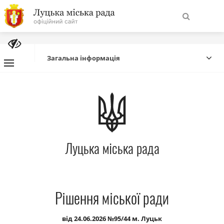
На
Знайти
головну
Загальна інформація
Навігація
Про місто
сайту
Міська влада
Луцька міська рада
Міська рада
Бюджет
Рішення міської ради
Публічна інформація
від 24.06.2026 №95/44 м. Луцьк