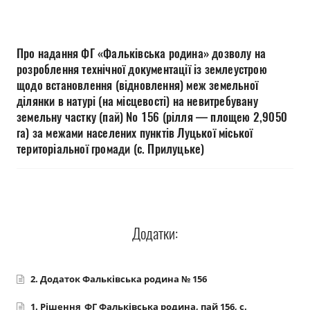
Прозорість влади
Документи
Про надання ФГ «Фальківська родина» дозволу на
розроблення технічної документації із землеустрою
щодо встановлення (відновлення) меж земельної
ділянки в натурі (на місцевості) на невитребувану
земельну частку (пай) № 156 (рілля — площею 2,9050
га) за межами населених пунктів Луцької міської
територіальної громади (с. Прилуцьке)
Додатки:
2. Додаток Фальківська родина № 156
1. Рішення_ФГ Фальківська родина, пай 156, с.