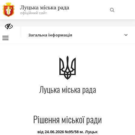
На
Знайти
головну
Загальна інформація
Навігація
Про місто
сайту
Міська влада
Луцька міська рада
Міська рада
Бюджет
Рішення міської ради
Публічна інформація
від 24.06.2026 №95/58 м. Луцьк