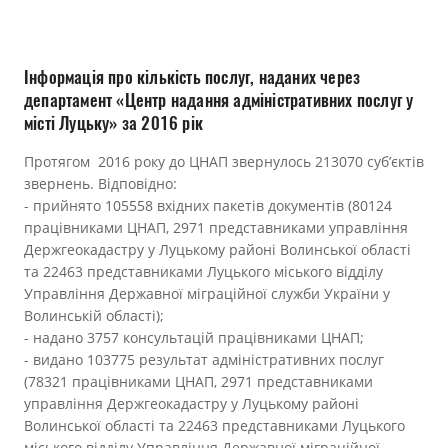
Прозорість влади
Документи
Інформація про кількість послуг, наданих через
департамент «Центр надання адміністративних послуг у
місті Луцьку» за 2016 рік
Протягом 2016 року до ЦНАП звернулось 213070 суб’єктів
звернень. Відповідно:
- прийнято 105558 вхідних пакетів документів (80124
працівниками ЦНАП, 2971 представниками управління
Держгеокадастру у Луцькому районі Волинської області
та 22463 представниками Луцького міського відділу
Управління Державної міграційної служби України у
Волинській області);
- надано 3757 консультацій працівниками ЦНАП;
- видано 103775 результат адміністративних послуг
(78321 працівниками ЦНАП, 2971 представниками
управління Держгеокадастру у Луцькому районі
Волинської області та 22463 представниками Луцького
міського відділу Управління Державної міграційної