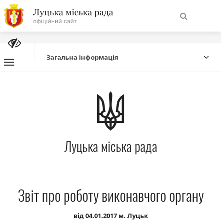
На
Знайти
головну
Загальна інформація
Навігація
Про місто
сайту
Міська влада
Луцька міська рада
Міська рада
Бюджет
Звіт про роботу виконавчого органу
Публічна інформація
від 04.01.2017 м. Луцьк