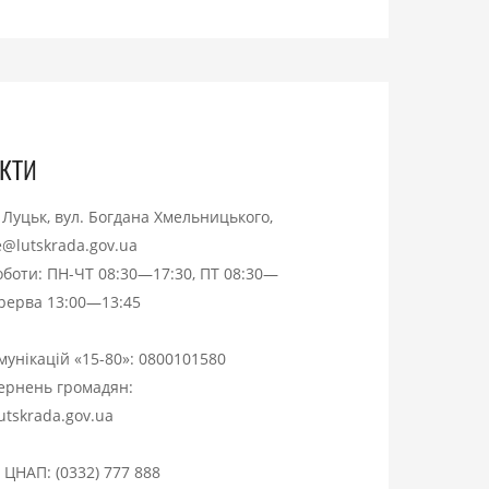
кти
. Луцьк, вул. Богдана Хмельницького,
ce@lutskrada.gov.ua
оботи: ПН-ЧТ 08:30—17:30, ПТ 08:30—
ерерва 13:00—13:45
омунікацій «15-80»:
0800101580
вернень громадян:
utskrada.gov.ua
я ЦНАП:
(0332) 777 888