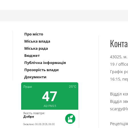
Про місто
Конта
Міська влада
Міська рада
Бюджет
43025, м
Публічна інформація
19
/
offi
Прозорість влади
Графік р
Документи
16:15, п
Відділ к
Відділ з
scargy@l
Рецепці