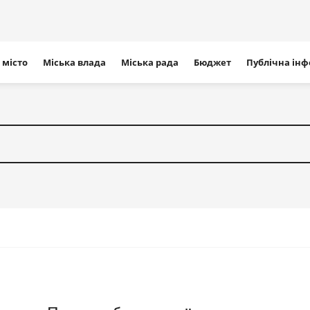
ігація
 місто
Міська влада
Міська рада
Бюджет
Публічна ін
айту