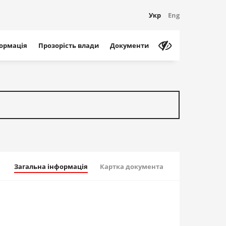
Укр
Eng
формація
Прозорість влади
Документи
Загальна інформація
Картка документа