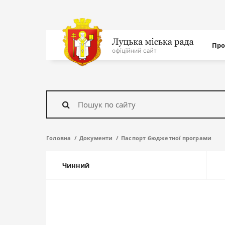
Нав
Про
с
На
головну
Знайти
Головна
Документи
Паспорт бюджетної програми
Чинний