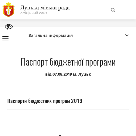
На
Знайти
головну
Загальна інформація
Навігація
Про місто
Паспорт бюджетної програми
сайту
Міська влада
від 07.08.2019 м. Луцьк
Міська рада
Паспорти бюджетних програм 2019
Бюджет
Публічна інформація