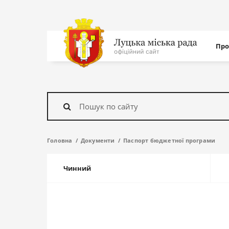
Нав
Про
с
На
головну
Знайти
Головна
Документи
Паспорт бюджетної програми
Чинний