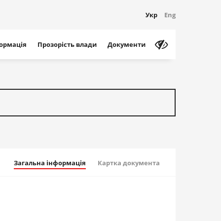
Укр
Eng
формація
Прозорість влади
Документи
Загальна інформація
Картка документа