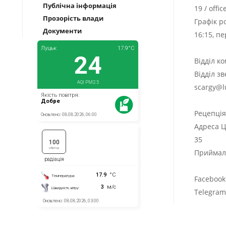
Публічна інформація
19
/
offi
Прозорість влади
Графік р
Документи
16:15, п
Відділ к
Відділ з
scargy@l
Рецепці
Адреса Ц
35
Приймаль
Facebook
Telegra