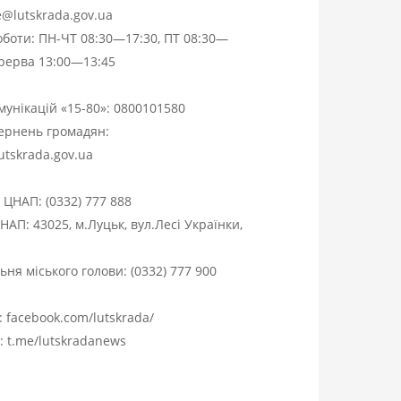
ce@lutskrada.gov.ua
оботи: ПН-ЧТ 08:30—17:30, ПТ 08:30—
ерерва 13:00—13:45
омунікацій «15-80»:
0800101580
вернень громадян:
utskrada.gov.ua
я ЦНАП:
(0332) 777 888
НАП: 43025, м.Луцьк, вул.Лесі Українки,
ня міського голови:
(0332) 777 900
:
facebook.com/lutskrada/
m:
t.me/lutskradanews