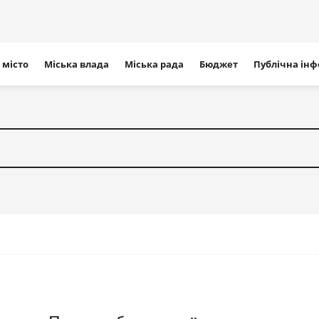
ігація
 місто
Міська влада
Міська рада
Бюджет
Публічна ін
айту