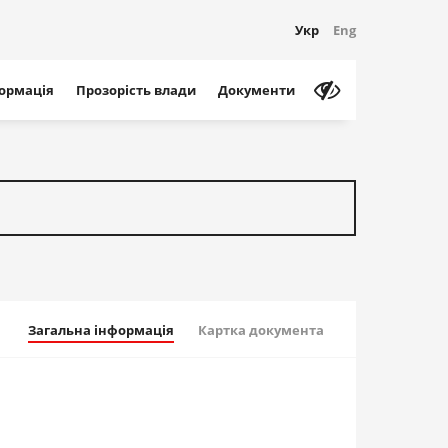
Укр
Eng
формація
Прозорість влади
Документи
Загальна інформація
Картка документа