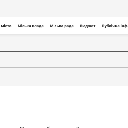
ігація
 місто
Міська влада
Міська рада
Бюджет
Публічна ін
айту