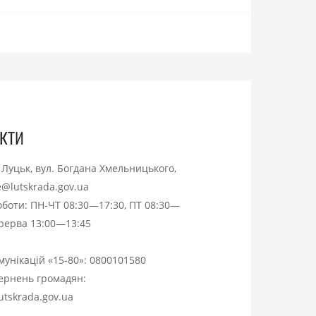
кти
. Луцьк, вул. Богдана Хмельницького,
ce@lutskrada.gov.ua
оботи: ПН-ЧТ 08:30—17:30, ПТ 08:30—
ерерва 13:00—13:45
омунікацій «15-80»:
0800101580
вернень громадян:
utskrada.gov.ua