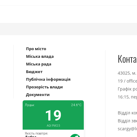
Про місто
Конта
Міська влада
Міська рада
Бюджет
43025, м
Публічна інформація
19
/
offi
Прозорість влади
Графік р
Документи
16:15, п
Відділ к
Відділ з
scargy@l