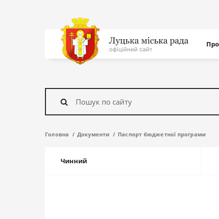
Нав
Про
с
На
головну
Знайти
Головна
Документи
Паспорт бюджетної програми
Чинний