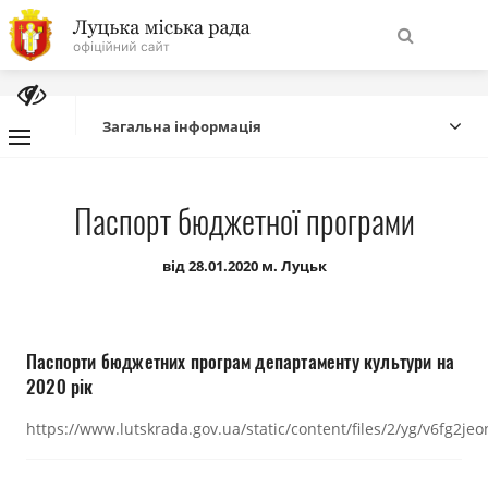
На
Знайти
головну
Загальна інформація
Навігація
Про місто
Паспорт бюджетної програми
сайту
Міська влада
від 28.01.2020 м. Луцьк
Міська рада
Паспорти бюджетних програм департаменту культури на
Бюджет
2020 рік
https://www.lutskrada.gov.ua/static/content/files/2/yg/v6fg2j
Публічна інформація