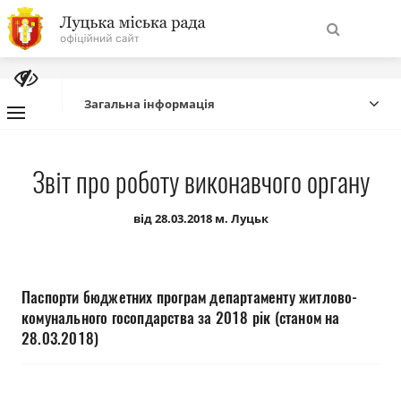
На
Знайти
головну
Загальна інформація
Навігація
Про місто
Звіт про роботу виконавчого органу
сайту
Міська влада
від 28.03.2018 м. Луцьк
Міська рада
Паспорти бюджетних програм департаменту житлово-
Бюджет
комунального госопдарства за 2018 рік (станом на
28.03.2018)
Публічна інформація