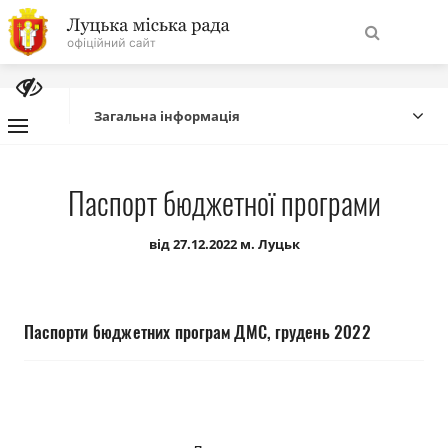
На
Знайти
головну
Загальна інформація
Навігація
Про місто
Паспорт бюджетної програми
сайту
Міська влада
від 27.12.2022 м. Луцьк
Міська рада
Паспорти бюджетних програм ДМС, грудень 2022
Бюджет
Публічна інформація