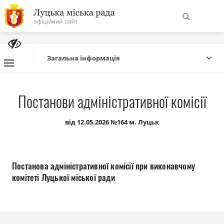
На
Знайти
головну
Загальна інформація
Навігація
Про місто
Постанови адміністративної комісії
сайту
Міська влада
від 12.05.2026 №164 м. Луцьк
Міська рада
Постанова адміністративної комісії при виконавчому
Бюджет
комітеті Луцької міської ради
Публічна інформація