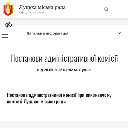
На
Знайти
головну
Загальна інформація
Навігація
Про місто
Постанови адміністративної комісії
сайту
Міська влада
від 28.05.2026 №182 м. Луцьк
Міська рада
Постанова адміністративної комісії при виконавчому
Бюджет
комітеті Луцької міської ради
Публічна інформація