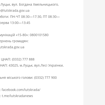
. Луцьк, вул. Богдана Хмельницького,
ce@lutskrada.gov.ua
оботи: ПН-ЧТ 08:30—17:30, ПТ 08:30—
ерерва 13:00—13:45
омунікацій «15-80»:
0800101580
вернень громадян:
utskrada.gov.ua
я ЦНАП:
(0332) 777 888
НАП: 43025, м.Луцьк, вул.Лесі Українки,
ня міського голови:
(0332) 777 900
:
facebook.com/lutskrada/
m:
t.me/lutskradanews