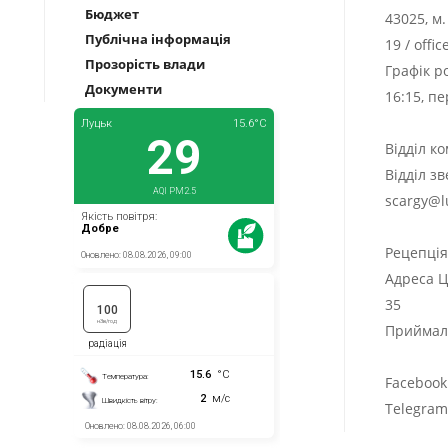
Бюджет
43025, м
Публічна інформація
19
/
offi
Прозорість влади
Графік р
Документи
16:15, п
Відділ к
Відділ з
scargy@l
Рецепці
Адреса Ц
35
Приймаль
Facebook
Telegra