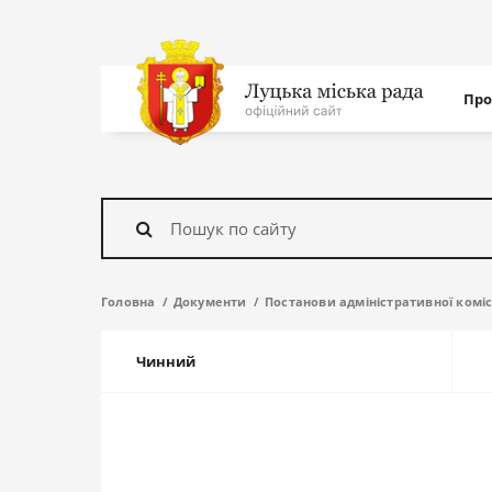
Нав
Про
с
На
головну
Знайти
Головна
Документи
Постанови адміністративної коміс
Чинний