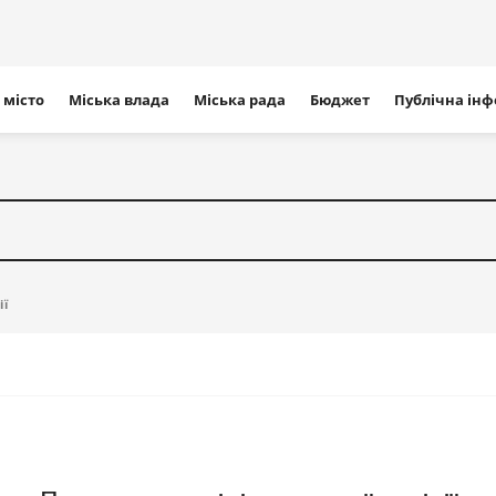
ігація
 місто
Міська влада
Міська рада
Бюджет
Публічна ін
айту
ії