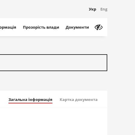
Укр
Eng
формація
Прозорість влади
Документи
Загальна інформація
Картка документа