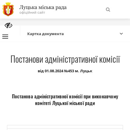
На
Знайти
головну
Картка документа
Навігація
Про місто
Постанови адміністративної комісії
сайту
Міська влада
від 01.08.2024 №453 м. Луцьк
Міська рада
Постанова адміністративної комісії при виконавчому
Бюджет
комітеті Луцької міської ради
Публічна інформація