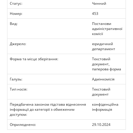
Прозорість влади
Статус:
Чинний
Номер:
453
Документи
Вид:
Постанови
адміністративної
комісії
Джерело:
юридичний
департамент
Форма та місце зберігання:
Текстовий
документ,
паперова форма
Галузь:
Адмінкомісія
Тип носія:
Текстовий
документ
Передбачена законом підстава віднесення
конфіденційна
інформації до категорії з обмеженим
інформація
доступом:
Оприлюднено:
29.10.2024