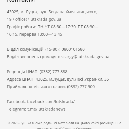
43025, м. Луцьк, вул. Богдана Хмельницького,
19
/
office@lutskrada.gov.ua
Графік роботи: ПН-ЧТ 08:30—17:30, ПТ 08:30—
16:15, перерва 13:00—13:45
Відділ комунікацій «15-80»:
0800101580
Відділ звернень громадян:
scargy@lutskrada.gov.ua
Рецепція ЦНАП:
(0332) 777 888
Адреса ЦНАП: 43025, м.Луцьк, вул.Лесі Українки, 35
Приймальня міського голови:
(0332) 777 900
Facebook:
facebook.com/lutskrada/
Telegram:
t.me/lutskradanews
© 2026 Луцька міська рада. Всі матеріали на цьому сайті розміщені на
умовах ліцензії Creative Commons