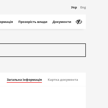
Укр
Eng
формація
Прозорість влади
Документи
Загальна інформація
Картка документа