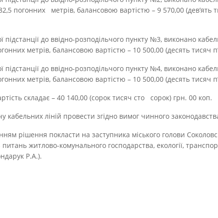
 82,5 погонних метрів, балансовою вартістю – 9 570,00 (де
ї підстанції до ввідно-розподільчого пункту №3, виконано кабе
онних метрів, балансовою вартістю – 10 500,00 (десять тисяч п’я
ї підстанції до ввідно-розподільчого пункту №4, виконано кабе
онних метрів, балансовою вартістю – 10 500,00 (десять тисяч п’я
тість складає – 40 140,00 (сорок тисяч сто сорок) грн. 00 коп.
у кабельних ліній провести згідно вимог чинного законодавств
нням рішення покласти на заступника міського голови Соколовсь
з питань житлово-комунального господарства, екології, транспор
дарук Р.А.).