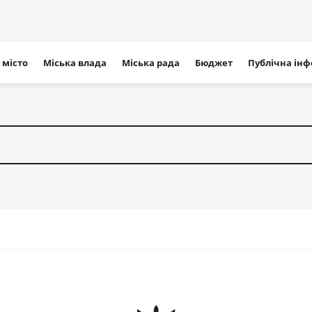
ігація
 місто
Міська влада
Міська рада
Бюджет
Публічна ін
айту