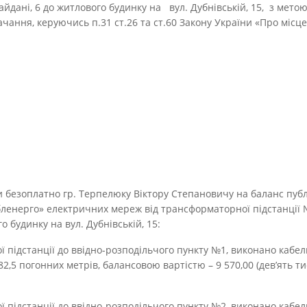
йдані, 6 до житлового будинку на вул. Дубнівській, 15, з мето
чання, керуючись п.31 ст.26 та ст.60 Закону України «Про місц
и безоплатно гр. Терпелюку Віктору Степановичу на баланс пуб
ленерго» електричних мереж від трансформаторної підстанції 
о будинку на вул. Дубнівській, 15:
ї підстанції до ввідно-розподільчого пункту №1, виконано кабе
2,5 погонних метрів, балансовою вартістю – 9 570,00 (дев’ять тис
ї підстанції до ввідно-розподільчого пункту №2, виконано кабе