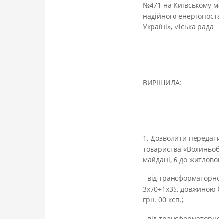
№471 на Київському ма
надійного енергопоста
Україні», міська рада
ВИРІШИЛА:
1. Дозволити передат
товариства «Волиньоб
майдані, 6 до житловог
- від трансформаторно
3х70+1х35, довжиною 8
грн. 00 коп.;
- від трансформаторно