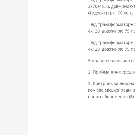
3х70+1х35, довжиною
сімдесят) грн. 00 коп.;
- від трансформаторно
4х120, довжиною 75 пог
- від трансформаторно
4х120, довжиною 75 пог
Загальна балансова вар
2. Приймання-передач
3. Контроль за викона
комісію міської ради 
енергозбереження (Бон