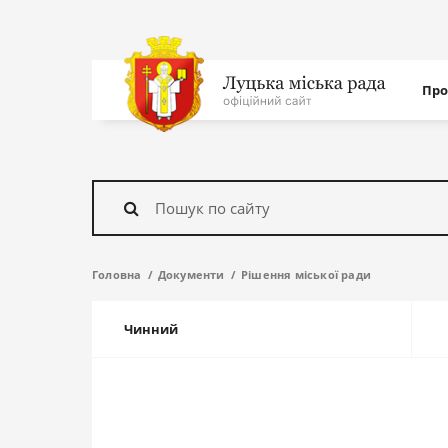
Нав
Про
с
На
головну
Знайти
Головна
Документи
Рішення міської ради
Чинний