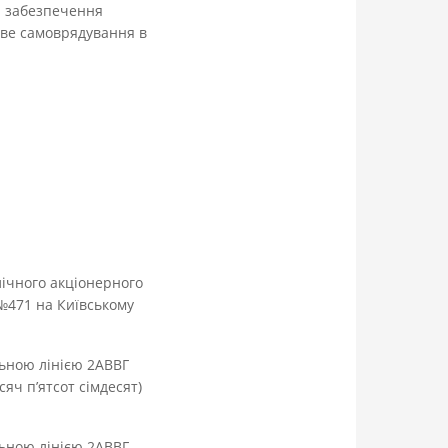
ю забезпечення
еве самоврядування в
лічного акціонерного
№471 на Київському
льною лінією 2АВВГ
яч п’ятсот сімдесят)
льною лінією 2АВВГ