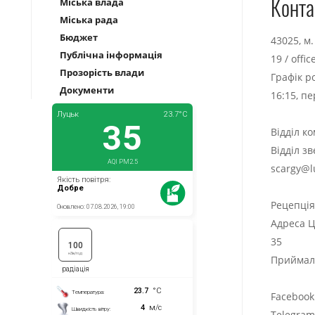
Конта
Міська влада
Міська рада
Бюджет
43025, м
Публічна інформація
19
/
offi
Прозорість влади
Графік р
Документи
16:15, п
Відділ к
Відділ з
scargy@l
Рецепці
Адреса Ц
35
Приймаль
Facebook
Telegra