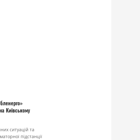
обленерго»
на Київському
них ситуацій та
аторної підстанції