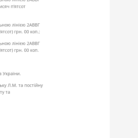
в’ять тисяч п’ятсот
льною лінією 2АВВГ
тсот) грн. 00 коп.;
льною лінією 2АВВГ
тсот) грн. 00 коп.
а України.
ку Л.М. та постійну
ту та