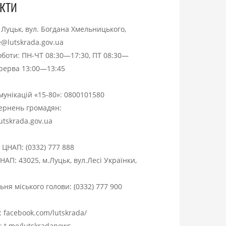
кти
. Луцьк, вул. Богдана Хмельницького,
ce@lutskrada.gov.ua
оботи: ПН-ЧТ 08:30—17:30, ПТ 08:30—
ерерва 13:00—13:45
омунікацій «15-80»:
0800101580
вернень громадян:
utskrada.gov.ua
я ЦНАП:
(0332) 777 888
НАП: 43025, м.Луцьк, вул.Лесі Українки,
ня міського голови:
(0332) 777 900
:
facebook.com/lutskrada/
m:
t.me/lutskradanews