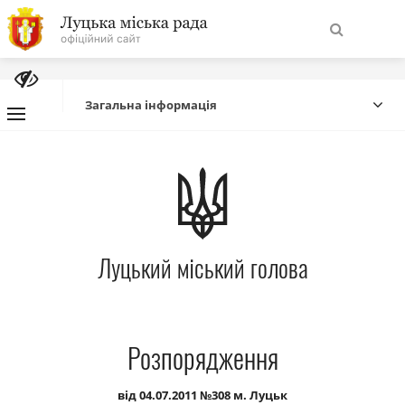
На
Знайти
головну
Загальна інформація
Навігація
Про місто
сайту
Міська влада
Луцький міський голова
Міська рада
Бюджет
Розпорядження
Публічна інформація
від 04.07.2011 №308 м. Луцьк