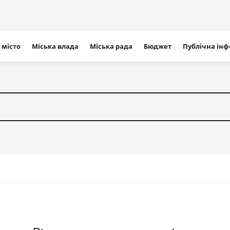
ігація
 місто
Міська влада
Міська рада
Бюджет
Публічна ін
айту