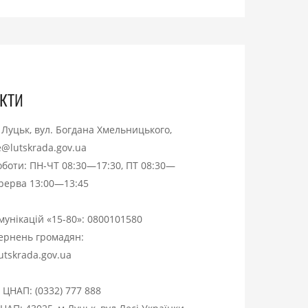
кти
. Луцьк, вул. Богдана Хмельницького,
ce@lutskrada.gov.ua
оботи: ПН-ЧТ 08:30—17:30, ПТ 08:30—
ерерва 13:00—13:45
омунікацій «15-80»:
0800101580
вернень громадян:
utskrada.gov.ua
я ЦНАП:
(0332) 777 888