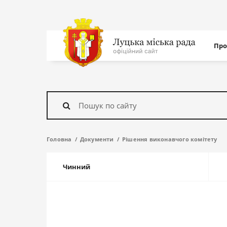
Нав
Про
с
На
головну
Знайти
Головна
Документи
Рішення виконавчого комітету
Чинний