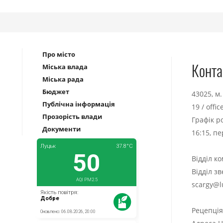
Про місто
Конта
Міська влада
Міська рада
Бюджет
43025, м
Публічна інформація
19
/
offi
Прозорість влади
Графік р
Документи
16:15, п
Відділ к
Відділ з
scargy@l
Рецепці