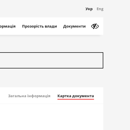
Укр
Eng
формація
Прозорість влади
Документи
Загальна інформація
Картка документа