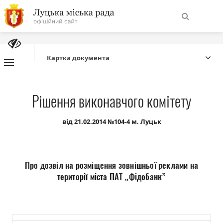
На
Знайти
головну
Картка документа
Навігація
Про місто
Рішення виконавчого комітету
сайту
Міська влада
від 21.02.2014 №104-4 м. Луцьк
Міська рада
Про дозвіл на розміщення зовнішньої реклами на
Бюджет
території міста ПАТ „Фідобанк”
Публічна інформація