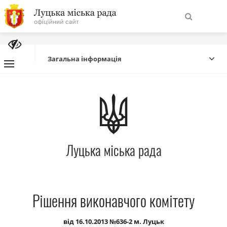
На
Знайти
головну
Загальна інформація
Навігація
Про місто
сайту
Міська влада
Луцька міська рада
Міська рада
Бюджет
Рішення виконавчого комітету
Публічна інформація
від 16.10.2013 №636-2 м. Луцьк