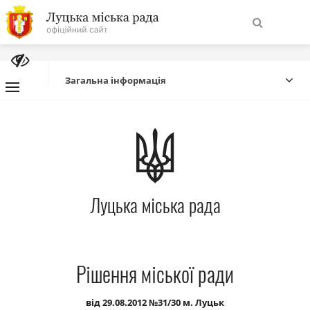
На
Знайти
головну
Загальна інформація
Навігація
Про місто
сайту
Міська влада
Луцька міська рада
Міська рада
Бюджет
Рішення міської ради
Публічна інформація
від 29.08.2012 №31/30 м. Луцьк