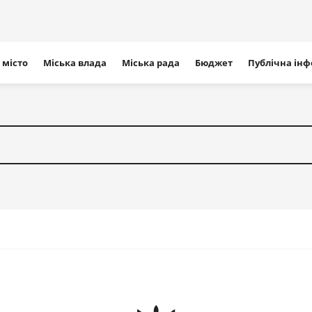
ігація
 місто
Міська влада
Міська рада
Бюджет
Публічна ін
айту