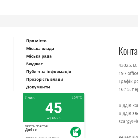
Про місто
Конта
Міська влада
Міська рада
Бюджет
43025, м
Публічна інформація
19
/
offi
Прозорість влади
Графік р
Документи
16:15, п
Відділ к
Відділ з
scargy@l
Рецепці