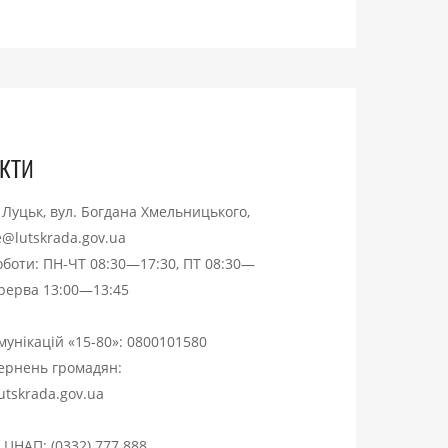
кти
. Луцьк, вул. Богдана Хмельницького,
ce@lutskrada.gov.ua
оботи: ПН-ЧТ 08:30—17:30, ПТ 08:30—
ерерва 13:00—13:45
омунікацій «15-80»:
0800101580
вернень громадян:
utskrada.gov.ua
я ЦНАП:
(0332) 777 888