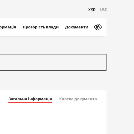
Укр
Eng
формація
Прозорість влади
Документи
Загальна інформація
Картка документа