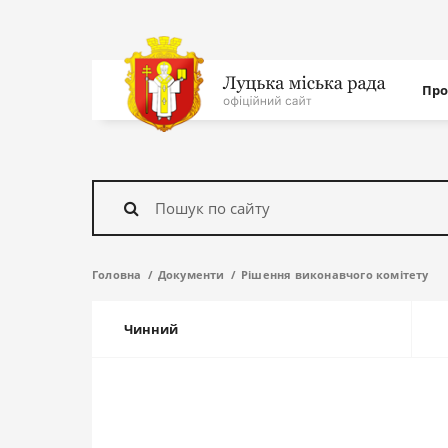
Нав
Про
с
На
головну
Знайти
Головна
Документи
Рішення виконавчого комітету
Чинний