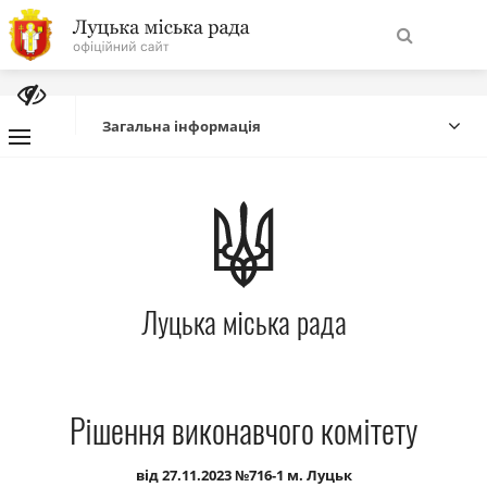
На
Знайти
головну
Загальна інформація
Навігація
Про місто
сайту
Міська влада
Луцька міська рада
Міська рада
Бюджет
Рішення виконавчого комітету
Публічна інформація
від 27.11.2023 №716-1 м. Луцьк