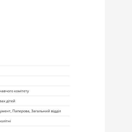
авчого комітету
вах дітей
умент, Паперова, Загальний відділ
нолітні