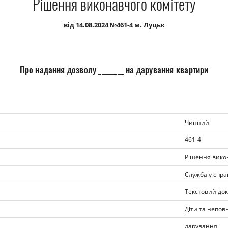
Рішення виконавчого комітету
від 14.08.2024 №461-4 м. Луцьк
Про надання дозволу ________ на дарування квартири
Чинний
461-4
Рішення викон
Служба у спра
Текстовий док
Діти та непов
дарування