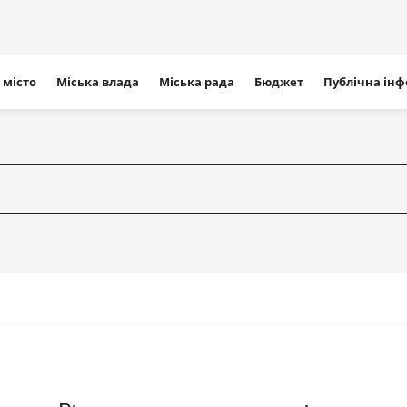
ігація
 місто
Міська влада
Міська рада
Бюджет
Публічна ін
айту