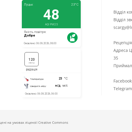
Відділ к
Відділ з
scargy@l
Рецепці
Адреса Ц
35
Приймаль
Facebook
Telegra
щені на умовах ліцензії Creative Commons