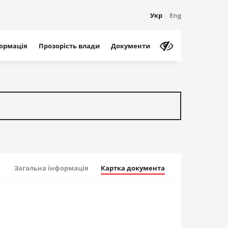
Укр
Eng
формація
Прозорість влади
Документи
Загальна інформація
Картка документа