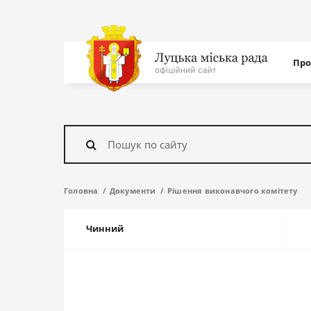
Нав
Про
с
На
головну
Знайти
Головна
Документи
Рішення виконавчого комітету
Чинний