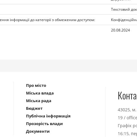
Текстовий до
ення інформації до категорії з обмеженим доступом:
Конфіденційн
20.08.2024
Про місто
Конта
Міська влада
Міська рада
Бюджет
43025, м
Публічна інформація
19
/
offi
Прозорість влади
Графік р
Документи
16:15, п