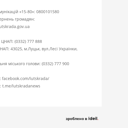
омунікацій «15-80»:
0800101580
вернень громадян:
utskrada.gov.ua
я ЦНАП:
(0332) 777 888
НАП: 43025, м.Луцьк, вул.Лесі Українки,
ня міського голови:
(0332) 777 900
:
facebook.com/lutskrada/
m:
t.me/lutskradanews
зроблено в