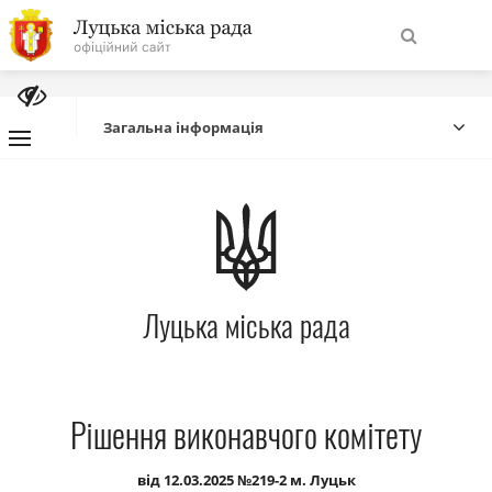
На
Знайти
головну
Загальна інформація
Навігація
Про місто
сайту
Міська влада
Луцька міська рада
Міська рада
Бюджет
Рішення виконавчого комітету
Публічна інформація
від 12.03.2025 №219-2 м. Луцьк