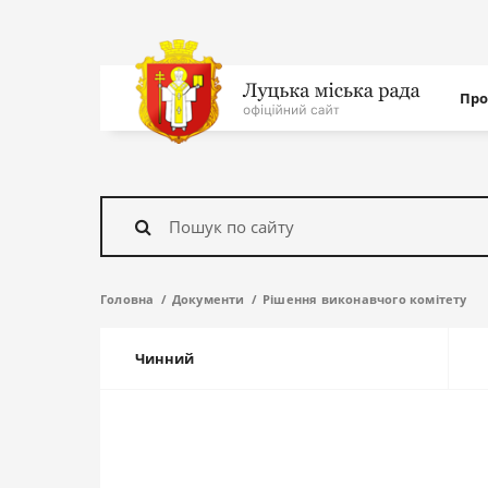
Нав
Про
с
На
головну
Знайти
Головна
Документи
Рішення виконавчого комітету
Чинний