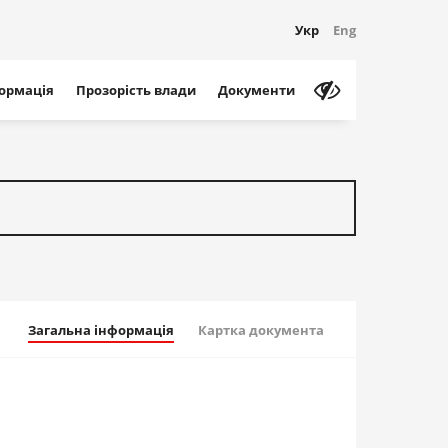
Укр
Eng
формація
Прозорість влади
Документи
Загальна інформація
Картка документа