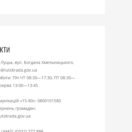
кти
. Луцьк, вул. Богдана Хмельницького,
ce@lutskrada.gov.ua
оботи: ПН-ЧТ 08:30—17:30, ПТ 08:30—
ерерва 13:00—13:45
омунікацій «15-80»:
0800101580
вернень громадян:
utskrada.gov.ua
я ЦНАП:
(0332) 777 888