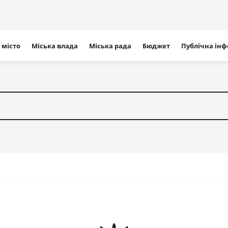
ігація
 місто
Міська влада
Міська рада
Бюджет
Публічна ін
айту