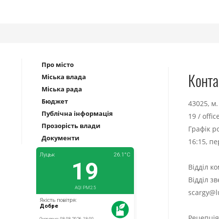
Про місто
Конта
Міська влада
Міська рада
Бюджет
43025, м
Публічна інформація
19
/
offi
Прозорість влади
Графік р
Документи
16:15, п
Відділ к
Відділ з
scargy@l
Рецепці