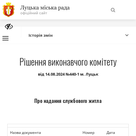
На
Знайти
головну
Історія змін
Навігація
Про місто
Рішення виконавчого комітету
сайту
Міська влада
від 14.08.2024 №440-1 м. Луцьк
Міська рада
Про надання службового житла
Бюджет
Публічна інформація
Назва документа
Номер
Дата