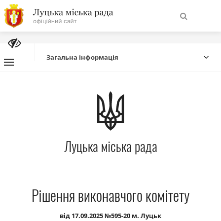
На
Знайти
головну
Загальна інформація
Навігація
Про місто
сайту
Міська влада
Луцька міська рада
Міська рада
Бюджет
Рішення виконавчого комітету
Публічна інформація
від 17.09.2025 №595-20 м. Луцьк