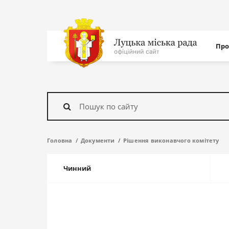
Нав
Про
с
На
головну
Знайти
Головна
Документи
Рішення виконавчого комітету
Чинний