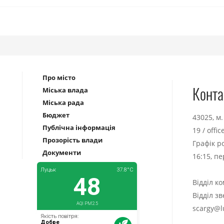
Про місто
Конта
Міська влада
Міська рада
Бюджет
43025, м
Публічна інформація
19
/
offi
Прозорість влади
Графік р
Документи
16:15, п
Відділ к
Відділ з
scargy@l