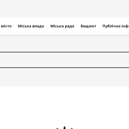
ігація
 місто
Міська влада
Міська рада
Бюджет
Публічна ін
айту