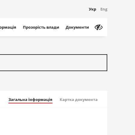
Укр
Eng
формація
Прозорість влади
Документи
Загальна інформація
Картка документа