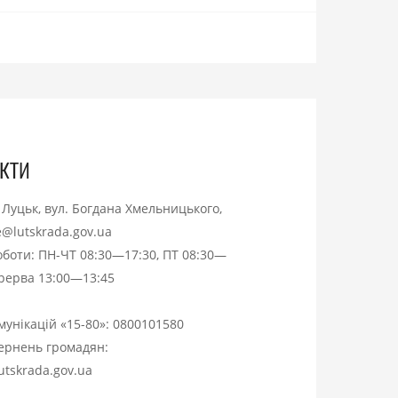
кти
. Луцьк, вул. Богдана Хмельницького,
ce@lutskrada.gov.ua
оботи: ПН-ЧТ 08:30—17:30, ПТ 08:30—
ерерва 13:00—13:45
омунікацій «15-80»:
0800101580
вернень громадян:
utskrada.gov.ua