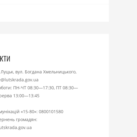
кти
. Луцьк, вул. Богдана Хмельницького,
ce@lutskrada.gov.ua
оботи: ПН-ЧТ 08:30—17:30, ПТ 08:30—
ерерва 13:00—13:45
омунікацій «15-80»:
0800101580
вернень громадян:
utskrada.gov.ua