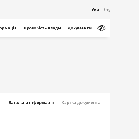
Укр
Eng
формація
Прозорість влади
Документи
Загальна інформація
Картка документа