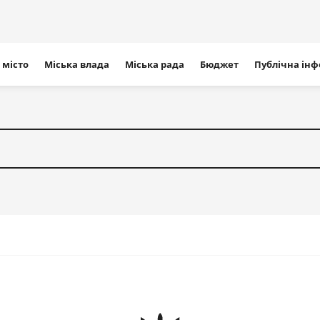
ігація
 місто
Міська влада
Міська рада
Бюджет
Публічна ін
айту