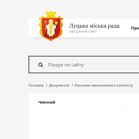
Нав
Про
с
На
головну
Знайти
Головна
Документи
Рішення виконавчого комітету
Чинний