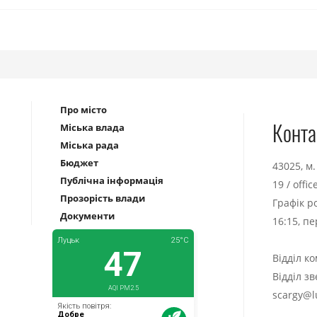
Про місто
Конта
Міська влада
Міська рада
Бюджет
43025, м
Публічна інформація
19
/
offi
Прозорість влади
Графік р
Документи
16:15, п
Відділ к
Відділ з
scargy@l