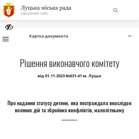
На
Знайти
головну
Картка документа
Навігація
Про місто
Рішення виконавчого комітету
сайту
Міська влада
від 01.11.2023 №631-41 м. Луцьк
Міська рада
Про надання статусу дитини, яка постраждала внаслідок
Бюджет
воєнних дій та збройних конфліктів, малолітньому
________
Публічна інформація