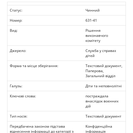
Прозорість влади
Статус:
Чинний
Документи
Номер:
631-41
Вид:
Рішення
виконавчого
комітету
Джерело:
Служба у справах
дітей
Форма та місце зберігання:
Текстовий документ,
Паперова,
Загальний відділ
Галузь:
Діти та неповнолітні
Ключові слова:
постраждала
внаслідок воєнних
дій
Тип носія:
Текстовий документ
Передбачена законом підстава
Конфіденційна
віднесення інформації до категорії з
інформація